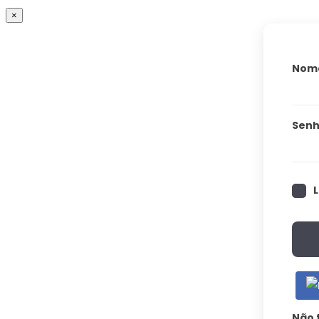
×
Nome
Sen
Não 