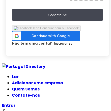
Conecte-Se
Continuar com o Facebook
Não tem uma conta?
Inscrever-Se
Ir
para
Lar
o
Adicionar uma empresa
conteúdo
Quem Somos
Contate-nos
Entrar