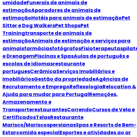
umidade
Funerais de animais de
estimação
Aparadores de animais de
estimação
Hotéis para animais de estimação
Pet
Sitter e Dog Walkers
Pet Shops
Pet
Training
transporte de animais de
estimação
Animais de estimação e serviços para
animais
farmácias
fotógrafos
Fisioterapeutas
pilat
e Drenagem
Piscinas e Spas
Aulas de português e
escolas de idiomas
restaurante
portugues
Cerâmica
Serviços Imobiliários e
Imobiliários
Gestão da propriedade
Agências de
Recrutamento e Emprego
Reflexologia
Relocation &
Ajuda para mudar para Portugal
Remoções,
Armazenamento e
Transporte
restaurantes
Correndo
Cursos de Vela e
Certificados
Telas
Restaurante
Marisco/Mariscos
persianas
Spas e Resorts de Bem-
Estar
comida especial
Esportes e atividades ao ar