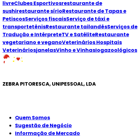
livre
Clubes Esportivos
restaurante de
sushi
restaurante sírio
Restaurante de Tapas e
Petiscos
Serviços fiscais
Serviço de táxi e
transporte
tênis
Restaurante tailandês
Serviços de
Tradução e Intérprete
TV e Satélite
Restaurante
vegetariano e vegano
Veterinários Hospitais
Veterinários
janelas
Vinho e Vinhas
Ioga
zoológicos
ZEBRA PITORESCA, UNIPESSOAL, LDA
EMPRESA
Quem Somos
Sugestão de Negócio
Informação de Mercado