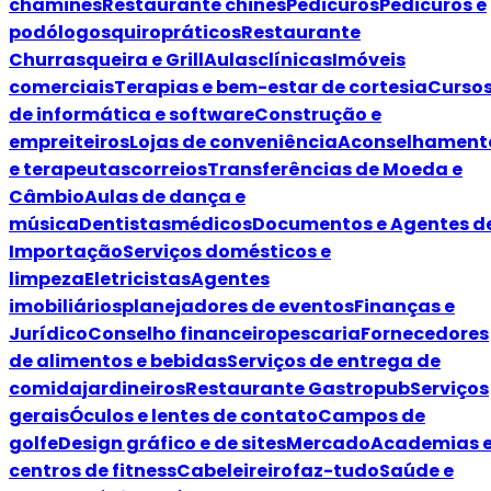
chaminés
Restaurante chines
Pedicuros
Pedicuros e
podólogos
quiropráticos
Restaurante
Churrasqueira e Grill
Aulas
clínicas
Imóveis
comerciais
Terapias e bem-estar de cortesia
Curso
de informática e software
Construção e
empreiteiros
Lojas de conveniência
Aconselhament
e terapeutas
correios
Transferências de Moeda e
Câmbio
Aulas de dança e
música
Dentistas
médicos
Documentos e Agentes d
Importação
Serviços domésticos e
limpeza
Eletricistas
Agentes
imobiliários
planejadores de eventos
Finanças e
Jurídico
Conselho financeiro
pescaria
Fornecedores
de alimentos e bebidas
Serviços de entrega de
comida
jardineiros
Restaurante Gastropub
Serviços
gerais
Óculos e lentes de contato
Campos de
golfe
Design gráfico e de sites
Mercado
Academias 
centros de fitness
Cabeleireiro
faz-tudo
Saúde e