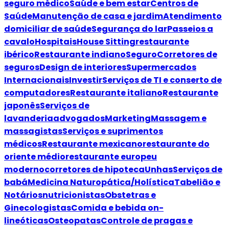
seguro médico
Saúde e bem estar
Centros de
Saúde
Manutenção de casa e jardim
Atendimento
domiciliar de saúde
Segurança do lar
Passeios a
cavalo
Hospitais
House Sitting
restaurante
ibérico
Restaurante indiano
Seguro
Corretores de
seguros
Design de interiores
Supermercados
Internacionais
Investir
Serviços de TI e conserto de
computadores
Restaurante italiano
Restaurante
japonês
Serviços de
lavanderia
advogados
Marketing
Massagem e
massagistas
Serviços e suprimentos
médicos
Restaurante mexicano
restaurante do
oriente médio
restaurante europeu
moderno
corretores de hipoteca
Unhas
Serviços de
babá
Medicina Naturopática/Holística
Tabelião e
Notários
nutricionistas
Obstetras e
Ginecologistas
Comida e bebida on-
line
óticas
Osteopatas
Controle de pragas e