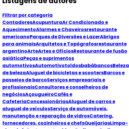
Listagens de autores
Filtrar por categoria
Contadores
Acupuntura
Ar Condicionado e
Aquecimento
Alarmes e Chaveiros
restaurante
americano
Parques de Diversões e Lazer
Abrigos
para animais
Arquitetos e Topógrafos
restaurante
argentino
Arte
Artes e Ofícios
Restaurante de fusão
asiática
Peças e suprimentos
automotivos
Automotivo
toldos
babá
bancos
Beleza
de beleza
Aluguel de bicicletas e scooters
Barcos e
passeios de barco
Serviços empresariais e
profissionais
Consultores e conselheiros de
negócios
Açougueiro
Cafés e
Cafeteria
Concessionárias
Aluguel de carros e
aluguel de veículos
Serviço de automóveis,
manutenção e reparação de vidros
Catering,
fornecedores, cozinheiros e chefs
Queijarias
Limpa-