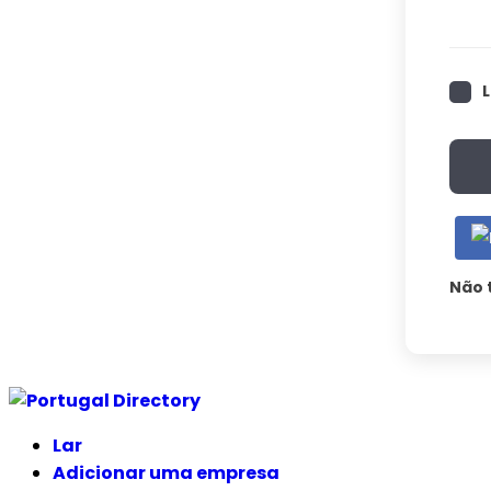
Não 
Ir
para
Lar
o
Adicionar uma empresa
conteúdo