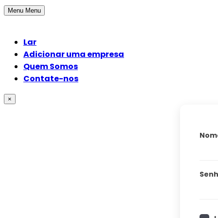
Menu
Menu
Lar
Adicionar uma empresa
Quem Somos
Contate-nos
×
Nome
Sen