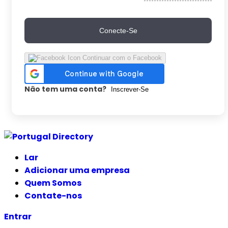
Conecte-Se
Continuar com o Facebook
Não tem uma conta?
Inscrever-Se
Ir
para
Lar
o
Adicionar uma empresa
conteúdo
Quem Somos
Contate-nos
Entrar