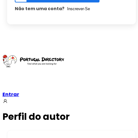
Não tem uma conta?
Inscrever-Se
Ir
para
o
conteúdo
Entrar
Perfil do autor