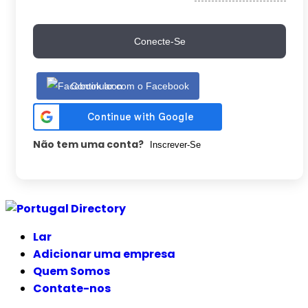
Conecte-Se
Continuar com o Facebook
Não tem uma conta?
Inscrever-Se
Ir
para
Lar
o
Adicionar uma empresa
conteúdo
Quem Somos
Contate-nos