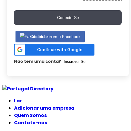
Conecte-Se
Continuar com o Facebook
Não tem uma conta?
Inscrever-Se
Ir
para
Lar
o
Adicionar uma empresa
conteúdo
Quem Somos
Contate-nos