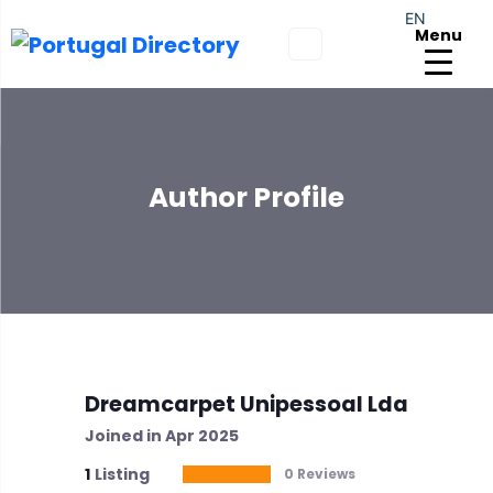
EN
Menu
Author Profile
Dreamcarpet Unipessoal Lda
Joined in Apr 2025
1
Listing
0 Reviews