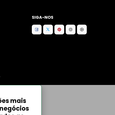
SIGA-NOS
.
ões mais
 negócios