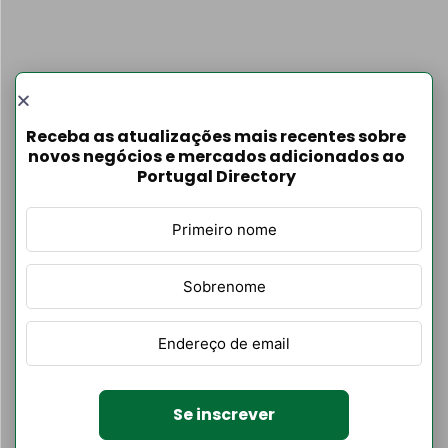
Filtrar Por
Listagens de
autores
Receba as atualizações mais recentes sobre
Categoria
novos negócios e mercados adicionados ao
Portugal Directory
Se inscrever