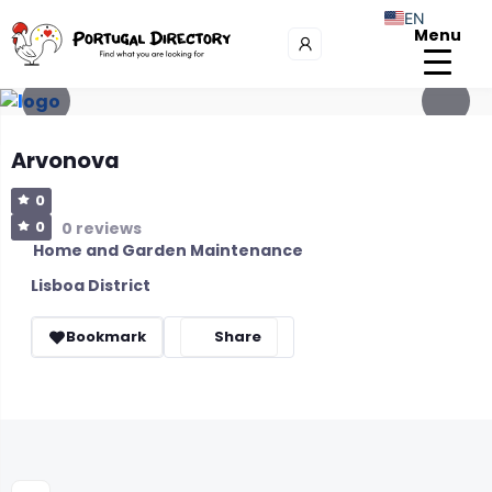
EN
Menu
Arvonova
0
0
0 reviews
Home and Garden Maintenance
Lisboa District
Bookmark
Share