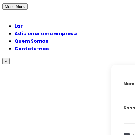
Menu
Menu
Lar
Adicionar uma empresa
Quem Somos
Contate-nos
×
Nome
Sen