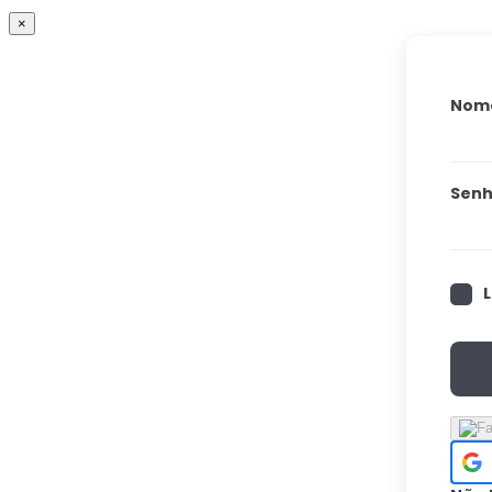
×
Nome
Sen