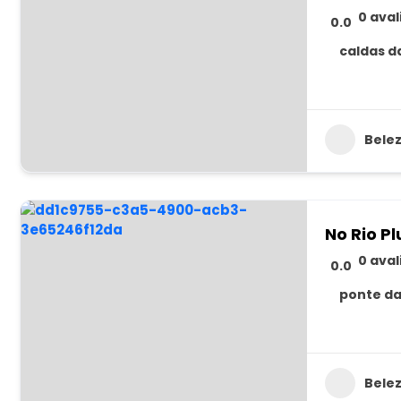
0 ava
0.0
caldas d
Bele
No Rio Pl
0 ava
0.0
ponte da
Bele