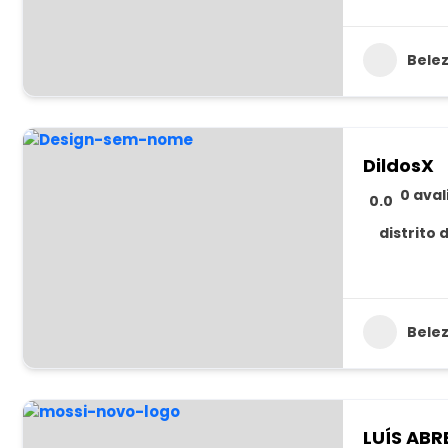
Bele
DildosX
0 ava
0.0
distrito 
Bele
LUÍS ABR