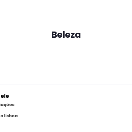
Beleza
pele
liações
de lisboa