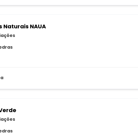
s Naturais NAUA
liações
edras
za
Verde
liações
edras