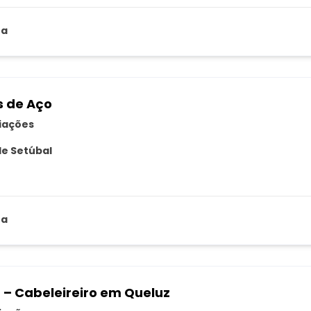
za
s de Aço
liações
de Setúbal
za
 – Cabeleireiro em Queluz