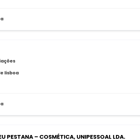
za
liações
de lisboa
za
EU PESTANA – COSMÉTICA, UNIPESSOAL LDA.