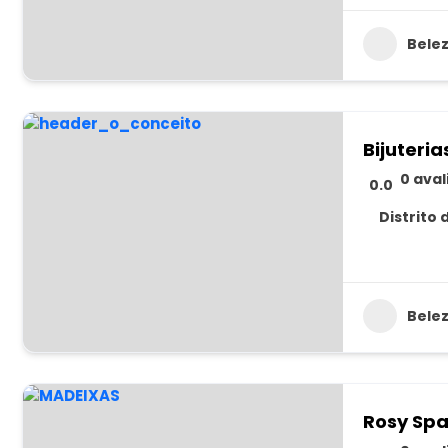
Bele
Bijuteria
0 ava
0.0
Distrito 
Bele
Rosy Spa