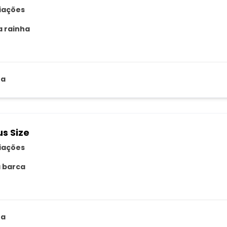
liações
a rainha
za
us Size
liações
 barca
za