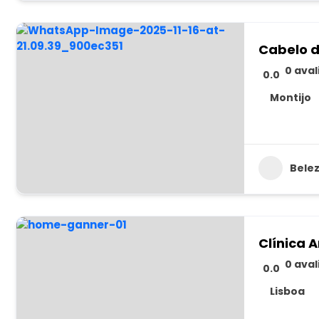
Cabelo d
0 ava
0.0
Montijo
Bele
Clínica
0 ava
0.0
Lisboa