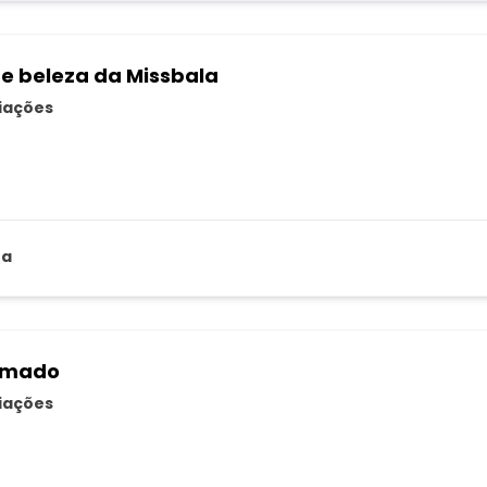
e beleza da Missbala
liações
za
 Amado
liações