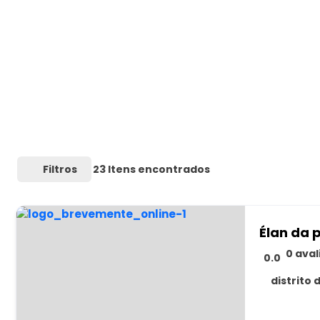
Filtros
23
Itens encontrados
Élan da 
0 ava
0.0
distrito 