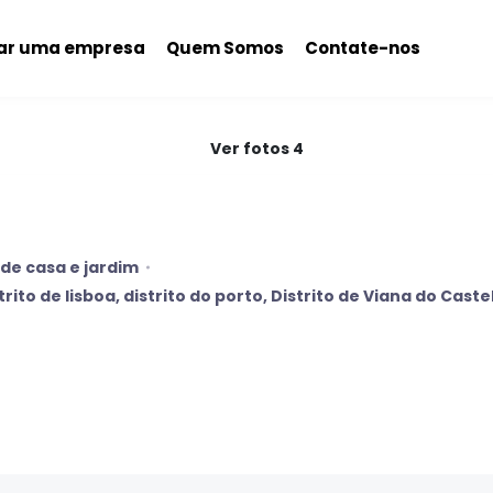
nar uma empresa
Quem Somos
Contate-nos
Ver fotos 4
e casa e jardim
trito de lisboa
,
distrito do porto
,
Distrito de Viana do Caste