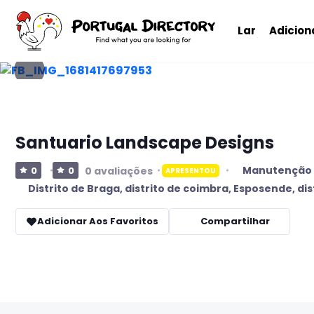
Lar
Adicio
Santuario Landscape Designs
Manutenção d
0
0
0 avaliações
APRESENTOU
Distrito de Braga
,
distrito de coimbra
,
Esposende
,
dis
Adicionar Aos Favoritos
Compartilhar