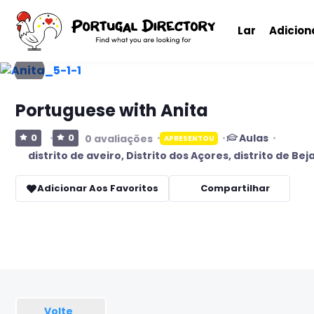
Lar
Adicio
Portuguese with Anita
Aulas
0
0
0 avaliações
APRESENTOU
distrito de aveiro
,
Distrito dos Açores
,
distrito de Bej
Adicionar Aos Favoritos
Compartilhar
Volte