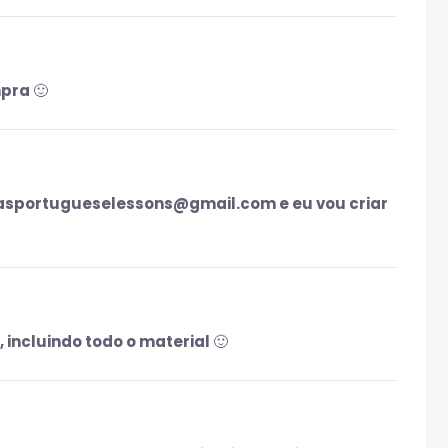
pra 🙂
itasportugueselessons@gmail.com e eu vou criar
incluindo todo o material 🙂