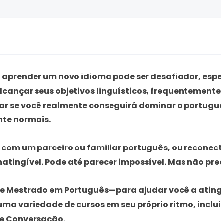
 aprender um novo idioma pode ser desafiador, esp
lcançar seus objetivos linguísticos, frequentemente
dar se você realmente conseguirá dominar o portugu
nte normais.
r com um parceiro ou familiar português, ou reconec
natingível. Pode até parecer impossível. Mas não pre
de Mestrado em Português
—para ajudar você a atingi
uma variedade de cursos em seu próprio ritmo, incl
de Conversação
.