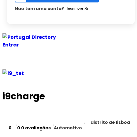
Não tem uma conta?
Inscrever-Se
Ir
para
Entrar
o
conteúdo
i9charge
distrito de lisboa
0
0
0 avaliações
Automotivo