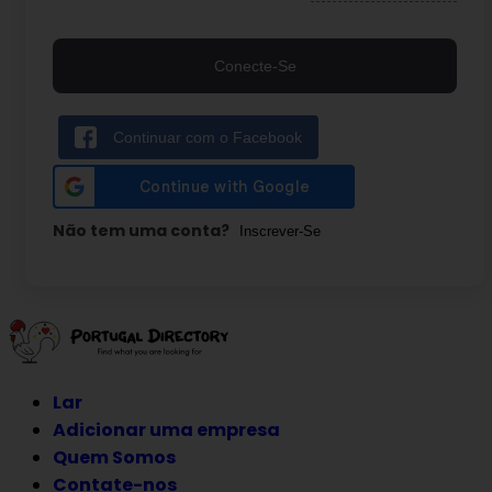
Conecte-Se
Continuar com o Facebook
Não tem uma conta?
Inscrever-Se
Ir
para
o
Lar
conteúdo
Adicionar uma empresa
Quem Somos
Contate-nos